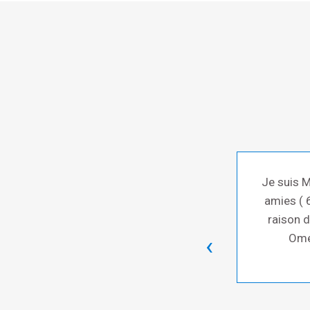
uis à 127 kg poids que je n'ai
Je suis M
r 1.82m.
amies ( 
bes, j'ai arrêté le traitement
raison d
nflées et le plus merveilleux
Omég
‹
 de l'exercice en piscine tous
epter une invitation à diner, à
t sans prendre de poids mais