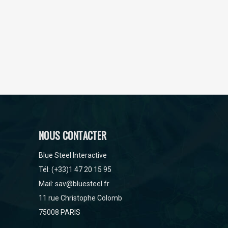
menaçant, tout en su
NOUS CONTACTER
Blue Steel Interactive
Tél: (+33)1 47 20 15 95
Mail: sav@bluesteel.fr
11 rue Christophe Colomb
75008 PARIS